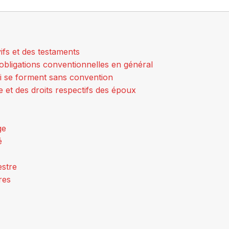
ifs et des testaments
 obligations conventionnelles en général
i se forment sans convention
 et des droits respectifs des époux
ge
é
estre
res