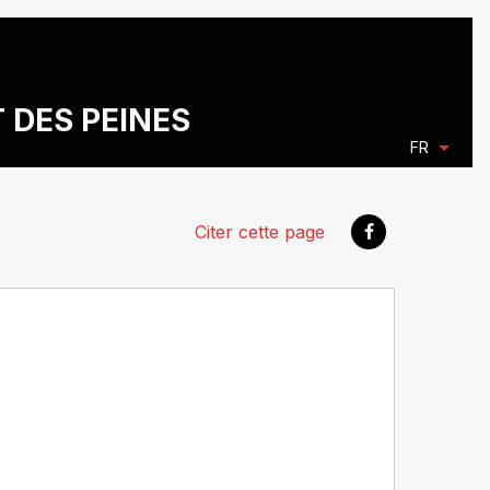
T DES PEINES
FR
Citer cette page