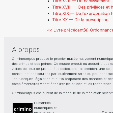
Titre XVII — Du nantissement
Titre XVIII — Des priviléges et
Titre XIX — De l’expropriation 
Titre XX — De la prescription
<< Livre précédent(e)
Ordonnance
A propos
Criminocorpus propose le premier musée nativement numérique dé
des crimes et des peines. Ce musée produit ou accueille des e
visites de lieux de justice. Ses collections rassemblent une sél
constituant des sources particulièrement rares ou peu accessible
Les rubriques législation et outils proposent des données et de
complémentaires visant à faciliter les études et les recherches.
Criminocorpus est lauréat de la médaille de la médiation scient
Humanités
numériques et
histoire de la