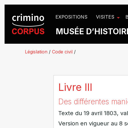
Panneau de gestion des cookies
EXPOSITIONS
VISITES
MUSÉE D’HISTOIRE
Législation
/
Code civil
/
Livre III
Des différentes mani
Texte du 19 avril 1803, va
Version en vigueur au 8