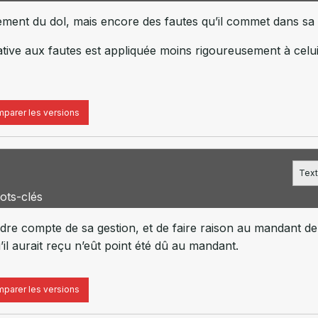
ment du dol, mais encore des fautes qu’il commet dans sa 
tive aux fautes est appliquée moins rigoureusement à celui 
parer les versions
Text
ots-clés
re compte de sa gestion, et de faire raison au mandant de 
l aurait reçu n’eût point été dû au mandant.
parer les versions