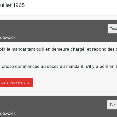
uillet 1965
Text
ots-clés
lir le mandat tant qu’il en demeure chargé, et répond des 
a chose commencée au décès du mandant, s’il y a péril en 
parer les versions
Texte
ots-clés