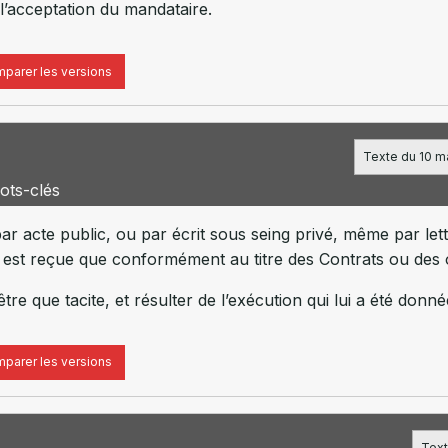
l’acceptation du mandataire.
parer les versions
Texte du 10 ma
ots-clés
r acte public, ou par écrit sous seing privé, même par lett
n est reçue que conformément au titre des Contrats ou des 
re que tacite, et résulter de l’exécution qui lui a été donn
parer les versions
Text