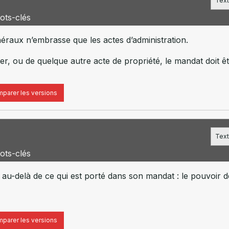
Text
ots-clés
raux n’embrasse que les actes d’administration.
uer, ou de quelque autre acte de propriété, le mandat doit ê
parer les versions
Text
ots-clés
 au-delà de ce qui est porté dans son mandat : le pouvoir 
parer les versions