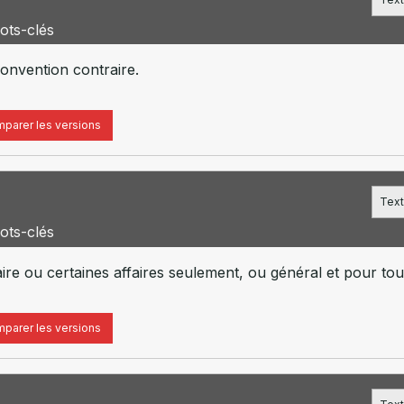
ots-clés
 convention contraire.
parer les versions
Text
ots-clés
faire ou certaines affaires seulement, ou général et pour tou
parer les versions