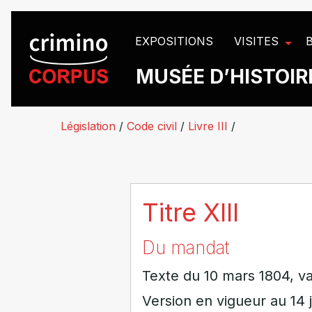
Panneau de gestion des cookies
EXPOSITIONS
VISITES
MUSÉE D’HISTOIRE
Législation
/
Code civil
/
Livre III
/
Titre XIII
Du mandat
Texte du 10 mars 1804, va
Version en vigueur au 14 j