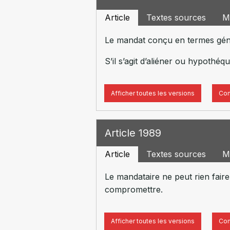
Article
Textes sources
M
Le mandat conçu en termes géné
S’il s’agit d’aliéner ou hypothéq
Afficher toutes les versions
Com
Article 1989
Article
Textes sources
M
Le mandataire ne peut rien faire
compromettre.
Afficher toutes les versions
Com