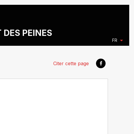
T DES PEINES
FR
Citer cette page