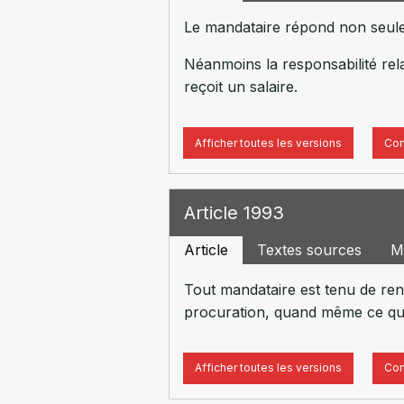
Le mandataire répond non seule
Néanmoins la responsabilité rela
reçoit un salaire.
Afficher toutes les versions
Com
Article 1993
Article
Textes sources
M
Tout mandataire est tenu de rend
procuration, quand même ce qu’i
Afficher toutes les versions
Com