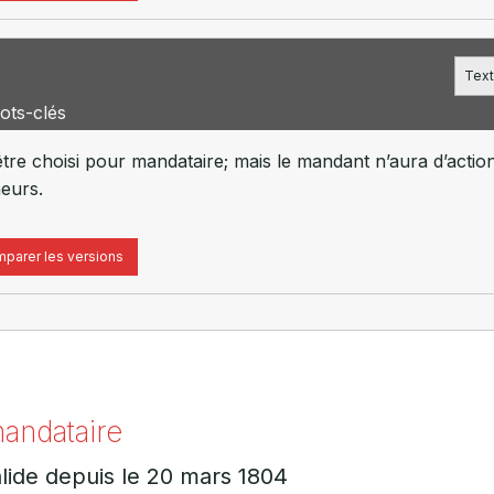
Text
ots-clés
e choisi pour mandataire; mais le mandant n’aura d’action 
neurs.
parer les versions
mandataire
lide depuis le 20 mars 1804