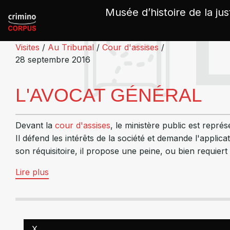
Panneau de gestion des cookies
Musée d’histoire de la jus
Visites
/
Au Tribunal
/
Cour d'assises
/
28 septembre 2016
L'AVOCAT GÉNÉRAL
Devant la
cour d'assises
, le ministère public est représ
Il défend les intérêts de la société et demande l'applicati
son réquisitoire, il propose une peine, ou bien requiert 
Lire plus
X