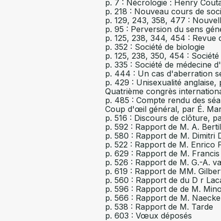
p. 7 : Nécrologie : Henry Cou
p. 218 : Nouveau cours de socio
p. 129, 243, 358, 477 : Nouvel
p. 95 : Perversion du sens gén
p. 125, 238, 344, 454 : Revue 
p. 352 : Société de biologie
p. 125, 238, 350, 454 : Sociét
p. 335 : Société de médecine d
p. 444 : Un cas d'aberration s
p. 429 : Unisexualité anglaise,
Quatrième congrès internationa
p. 485 : Compte rendu des sé
Coup d'œil général, par É. Mar
p. 516 : Discours de clôture, 
p. 592 : Rapport de M. A. Berti
p. 580 : Rapport de M. Dimitri D
p. 522 : Rapport de M. Enrico F
p. 629 : Rapport de M. Francis
p. 526 : Rapport de M. G.-A. 
p. 619 : Rapport de MM. Gilbert
p. 560 : Rapport de du D r La
p. 596 : Rapport de de M. Mino
p. 566 : Rapport de M. Naecke
p. 538 : Rapport de M. Tarde
p. 603 : Vœux déposés