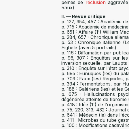
peines de
réclusion
aggravée 
Raux)
II. — Revue critique
p. 127, 354, 457 : Académie d
p. 715 : Académie de médecine
p. 651 : Affaire (1') William M
p. 284, 657 : Chronique allem
p. 53 : Chronique italienne (
Sighele (avec 5 portraits)
p. 116 : Diffamation par publica
p. 96, 307 : Enquêtes sur les
inversion sexuelle, par Laupts
p. 310 : Enquête sur l'état psy
p. 695 : Eunuques (les) du pala
p. 703 : Faux (les) Régicides, p
p. 394 : Fermentations, par 
p. 188 : Galériens (les) et les
p. 675 : Hallucinations psy
dégénérée atteinte de fibrome 
p. 418 : Idée (1') de l'organism
p. 75, 220, 313, 432 : Journa
p. 641 : Médecin (le) dans l'éc
p. 411 : Microbes du tube gast
p. 100 : Modifications cadavér