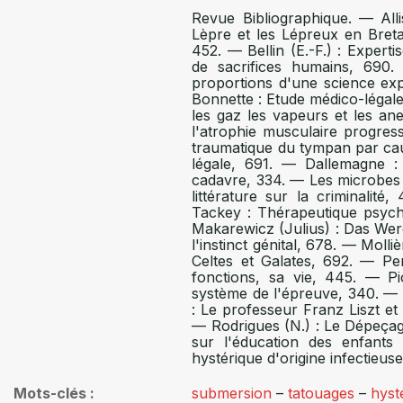
Revue Bibliographique. — Alli
Lèpre et les Lépreux en Bret
452. — Bellin (E.-F.) : Expert
de sacrifices humains, 690
proportions d'une science exp
Bonnette : Etude médico-légale
les gaz les vapeurs et les ane
l'atrophie musculaire progres
traumatique du tympan par cau
légale, 691. — Dallemagne : 
cadavre, 334. — Les microbes d
littérature sur la criminalit
Tackey : Thérapeutique psychi
Makarewicz (Julius) : Das Wer
l'instinct génital, 678. — Molli
Celtes et Galates, 692. — Pe
fonctions, sa vie, 445. — P
système de l'épreuve, 340. — Pr
: Le professeur Franz Liszt et
— Rodrigues (N.) : Le Dépeçage
sur l'éducation des enfant
hystérique d'origine infectieu
Mots-clés
submersion
–
tatouages
–
hyst