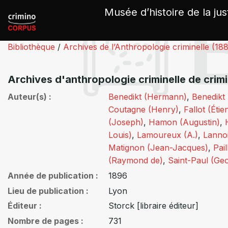
Panneau de gestion des cookies
Musée d’histoire de la jus
Bibliothèque
/
Archives de l’Anthropologie criminelle (18
Archives d'anthropologie criminelle de crim
Auteur(s)
Benedikt (Hermann)
,
Benedikt 
Coutagne (Henry)
,
Fallot (Éti
(Joseph)
,
Hamon (Augustin)
,
Louis)
,
Lamoureux (A.)
,
Lanno
Matignon (Jean-Jacques)
,
Pai
(Raymond de)
,
Saint-Paul (Ge
Année de publication
1896
Lieu de publication
Lyon
Éditeur
Storck [libraire éditeur]
Nombre de pages
731