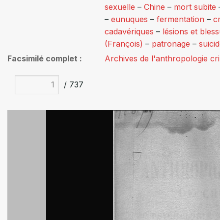
sexuelle
–
Chine
–
mort subite
–
eunuques
–
fermentation
–
c
cadavériques
–
lésions et bles
(François)
–
patronage
–
suici
Facsimilé complet
Archives de l'anthropologie cr
/ 737