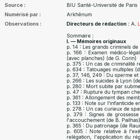
Source
BIU Santé-Université de Paris
Numérisé par
Arkhênum
Observations
Directeurs de rédaction
: A.
Sommaire :
I. — Mémoires originaux
p. 14 : Les grands criminels de
p. 166 : Examen médico-légal
(avec planches) (de G. Corin)
p. 375 : Un cas de criminalité 
p. 634 : Tatouages multiples (d
p. 37, 146, 249 : Du sperme e
p. 266 : Les suicides à Lyon (
p. 280 : Mort subite par subm
p. 47 : Rupture du tympan ch
p. 361 : Allongement des membre
p. 133 : Note sur l'infanticide 
p. 278 : Un cas curieux de spa
p. 379 : Signes de grossesse
l'accouchement (de B. Pailhas
p. 365 : Du patronage (de Rau
p. 605 : Note relative à l'e
relégation, l'application du r