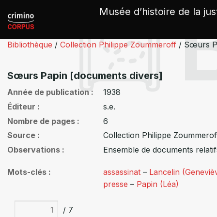
Panneau de gestion des cookies
Musée d’histoire de la jus
Bibliothèque
/
Collection Philippe Zoummeroff
/
Sœurs Pa
Sœurs Papin [documents divers]
Année de publication
1938
Éditeur
s.e.
Nombre de pages
6
Source
Collection Philippe Zoummerof
Observations
Ensemble de documents relatif
Mots-clés
assassinat
–
Lancelin (Geneviè
presse
–
Papin (Léa)
/ 7