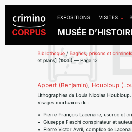
Panneau de gestion des cookies
EXPOSITIONS
VISITES
MUSÉE D’HISTOIRE
Bibliothèque
/
Bagnes, prisons et criminels
et plans] (1836) — Page 13
Appert (Benjamin)
,
Houbloup (Lou
Lithographies de Louis Nicolas Houbloup.
Visages mortuaires de :
Pierre François Lacenaire, escroc et c
Giuseppe Fieschi conspirateur et auteur
Pierre Victor Avril, complice de Lacena