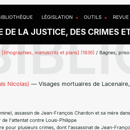
BIBLIOTHÈQUE
LÉGISLATION
OUTILS
REVUE
 DE LA JUSTICE, DES CRIMES E
 [lithographies, manuscrits et plans] (1836)
/
Bagnes, prison
is Nicolas)
— Visages mortuaires de Lacenaire, F
riminel, assassin de Jean-François Chardon et sa mère dan
 de l'attentat contre Louis-Philippe
ire pour plusieurs crimes, dont l'assassinat de Jean-Franç