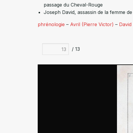
passage du Cheval-Rouge
Joseph David, assassin de la femme de
phrénologie
–
Avril (Pierre Victor)
–
David
/ 13