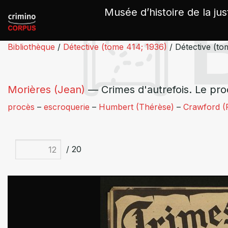
Panneau de gestion des cookies
Musée d’histoire de la jus
Bibliothèque
/
Détective (tome 414; 1936)
/
Détective (t
Morières (Jean)
— Crimes d'autrefois. Le pr
procès
–
escroquerie
–
Humbert (Thérèse)
–
Crawford (
/ 20