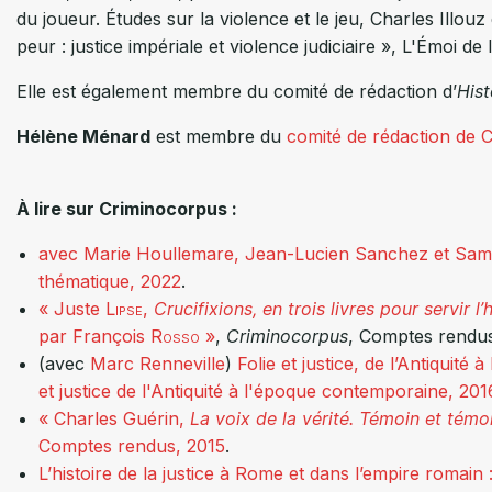
du joueur. Études sur la violence et le jeu, Charles Illouz
peur : justice impériale et violence judiciaire », L'Émoi de l
Elle est également membre du comité de rédaction d’
Hist
Hélène Ménard
est membre du
comité de rédaction de 
À lire sur Criminocorpus :
avec Marie
Houllemare
, Jean-Lucien
Sanchez
et Sam
thématique,
2022
.
« Juste
Lipse
,
Crucifixions, en trois livres pour servir l’
par François
Rosso
»
,
Criminocorpus
, Comptes rendu
(avec
Marc Renneville
)
Folie et justice, de l’Antiquit
et justice de l'Antiquité à l'époque contemporaine
, 201
« Charles Guérin,
La voix de la vérité. Témoin et témo
Comptes rendus, 2015
.
L’histoire de la justice à Rome et dans l’empire romain