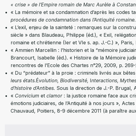
« crise » de l’Empire romain de Marc Aurèle à Constan
« La mémoire et sa condamnation d’après les codes tar
procédures de condamnation dans l’Antiquité romaine.
« L’exil, enjeu de la sainteté : remarques sur la constr
siècle » dans Blaudeau, Philippe (éd.), « Exil, relégation
romaine et chrétienne (Ier et VIe s. ap. J.-C.) », Pari
« Ammien Marcellin : l’historien et la “mémoire judiciair
Brancourt, Isabelle (éd.). « Histoire de la Mémoire judi
rencontres de l’Ecole des Chartes n°29, 2009, p. 269-
« Du “prédateur” à la proie : criminels livrés aux bê
leurs états.
É
volution, Biodiversité,
I
nteractions, Mythe
d’histoire d’Antibes.
Sous la direction de J.-P. Brugal,
«
Convicium
et
clamor
: la justice romaine face aux cr
émotions judiciaires, de l’Antiquité à nos jours », Act
Chauvaud, Poitiers, 8-9 décembre 2011 (à paraître au