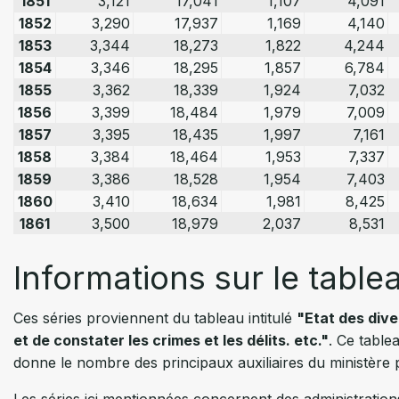
1851
3,121
17,041
1,107
4,091
1852
3,290
17,937
1,169
4,140
1853
3,344
18,273
1,822
4,244
1854
3,346
18,295
1,857
6,784
1855
3,362
18,339
1,924
7,032
1856
3,399
18,484
1,979
7,009
1857
3,395
18,435
1,997
7,161
1858
3,384
18,464
1,953
7,337
1859
3,386
18,528
1,954
7,403
1860
3,410
18,634
1,981
8,425
1861
3,500
18,979
2,037
8,531
1862
3,483
19,025
2,029
8,597
Informations sur le table
1863
3,518
18,985
2,029
8,763
1864
3,503
18,993
2,025
8,865
1865
3,518
19,029
1,921
9,024
Ces séries proviennent du tableau intitulé
"Etat des dive
1866
3,526
18,997
1,766
8,910
et de constater les crimes et les délits. etc."
. Ce table
1867
3,554
19,066
1,673
9,211
donne le nombre des principaux auxiliaires du ministère pu
1868
3,536
18,632
1,652
10,496
Les séries ici mentionnées concernent des administrations 