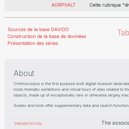
1905
4,282
21,134
1,076
16,155
AORPVALT
Cette rubrique "di
1906
4,249
21,014
1,068
17,472
1907
4,264
21,211
1,058
17,638
1908
4,265
21,197
927
17,524
Sources de la base DAVIDO
1909
4,264
21,167
914
17,741
Tab
Construction de la base de données
1910
4,297
21,208
918
17,911
Présentation des séries
1911
4,302
21,283
912
17,984
1912
4,328
21,402
924
18,132
1913
4,305
21,160
929
17,149
1914
−
−
−
−
About
1915
−
−
−
−
1916
−
−
−
−
Criminocorpus is the first purpose-built digital museum dedica
1917
−
−
−
−
hosts thematic exhibitions and virtual tours of sites related to 
1918
−
−
−
−
objects, made up of exceptionally rare or otherwise largely inacc
1919
4,224
20,125
874
17,940
Guides and tools offer supplementary data and search functional
1920
4,224
20,217
843
18,448
1921
4,259
20,412
870
19,187
The associ
PRESENTATION
1922
4,189
20,792
844
19,010