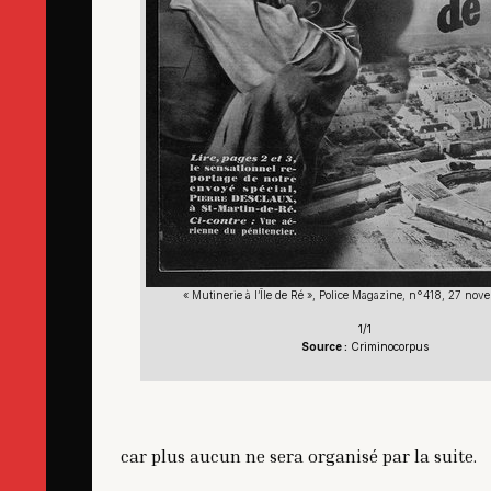
« Mutinerie à l’Île de Ré », Police Magazine, n°418, 27 no
1/1
Source :
Criminocorpus
car plus aucun ne sera organisé par la suite.