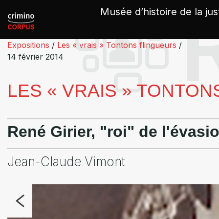
Panneau de gestion des cookies
Musée d’histoire de la jus
Expositions
/
Les « vrais » Tontons flingueurs
/
14 février 2014
LES « VRAIS » TONTO
René Girier, "roi" de l'évasi
Jean-Claude Vimont